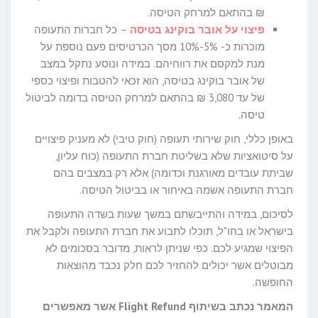
₪ בהתאם למרחק הטיסה.
פיצוי על אובר בוקינג בטיסה
– כל חברות התעופה
מוכרות כ- 5%-10% מסך הכרטיסים פעם נוספת על
מנת למקסם את רווחיהם. במידה ונוסע נתקל במצב
של אובר בוקינג בטיסה, הוא זכאי להטבות ופיצוי כספי
של עד 3,080 ₪ בהתאם למרחק הטיסה בדומה לביטול
טיסה.
באופן כללי, חוק שירותי תעופה (חוק טיבי) לא מעניק פיצויים
על סיטואציות שלא בשליטת חברת התעופה (כוח עליון,
שביתת עובדים מאורגנת וכדומה) אלא רק במצבים בהם
חברת התעופה אשמה באיחור או בביטול הטיסה.
לסיכום, במידה והתייבשתם במשך שעות בשדה התעופה
בישראל או בחו"ל, תוכלו לתבוע את חברת התעופה ולקבל את
הפיצוי שמגיע לכם. כפי שניתן לראות, מדובר בסכומים לא
מבוטלים אשר יכולים להחזיר לכם חלק נכבד מהוצאות
החופשה.
המאמר נכתב בשיתוף Flight Refund אשר מאפשרים